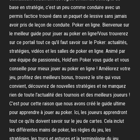
base en stratégie, c’est un peu comme conduire avec un
permis factice trouvé dans un paquet de lessive sans jamais
avoir pris de leçon de conduite. Poker en ligne. Bienvenue sur
le meilleur guide pour jouer au poker en ligne!Vous trouverez
sur ce portail tout ce qu'il faut savoir sur le Poker: actualités,
stratégies, vidéos et les salles de poker en ligne. Animé par
une équipe de passionnés, Hold’em Poker vous guide et vous
conseille pour mieux jouer au poker en ligne ! Améliorez votre
jeu, profitez des meilleurs bonus, trouvez le site qui vous
convient, découvrez de nouvelles stratégies et ne manquez
rien de toute l'actualité des tournois et des meilleurs joueurs !
C’est pour cette raison que nous avons créé le guide ultime
pour apprendre à jouer au poker. Ici, les joueurs apprendront
tout ce qu’ils doivent savoir sur le jeu de cartes. Cela inclut
les différentes mains de poker, les règles du jeu, les
stratégies, les trucs et astuces et la terminologie du jeu.