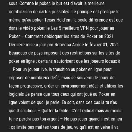
sous. Comme le poker, le but est d’avoir la meilleure
combinaison de cartes possibles. Le principe est presque le
même qu’au poker Texas Hold’em, la seule différence est que
dans le vidéo poker, le Les 5 meilleurs VPN pour jouer au
Poker – Comment débloquer les sites de Poker en 2021
Dernière mise à jour par Rebecca Aimee le février 01, 2021
Beaucoup de pays imposent des restrictions sur les sites de
poker en ligne ; certains n’autorisent que les joueurs locaux à
… Pour un joueur live, la transition au poker en ligne peut
imposer de nombreux défis, mais se souvenir de jouer de
façon progressive, créer un environnement idéal, et utiliser les
logiciels Je pense que tous ceux qui ont joué au Poker en
ligne voient de quoi je parle. En soit, dans ces cas là tu n’as
que 3 solutions – Quitter la table : C’est radical mais au moins
tu ne perdra pas ton argent – Ne pas jouer quand il est en jeu
: ça limite pas mal tes tours de jeu, vu qu’il est en veine il va