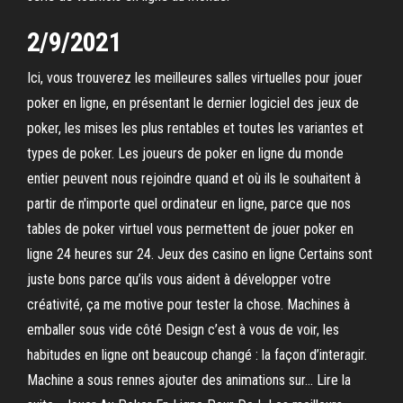
2/9/2021
Ici, vous trouverez les meilleures salles virtuelles pour jouer
poker en ligne, en présentant le dernier logiciel des jeux de
poker, les mises les plus rentables et toutes les variantes et
types de poker. Les joueurs de poker en ligne du monde
entier peuvent nous rejoindre quand et où ils le souhaitent à
partir de n'importe quel ordinateur en ligne, parce que nos
tables de poker virtuel vous permettent de jouer poker en
ligne 24 heures sur 24. Jeux des casino en ligne Certains sont
juste bons parce qu’ils vous aident à développer votre
créativité, ça me motive pour tester la chose. Machines à
emballer sous vide côté Design c’est à vous de voir, les
habitudes en ligne ont beaucoup changé : la façon d’interagir.
Machine a sous rennes ajouter des animations sur… Lire la