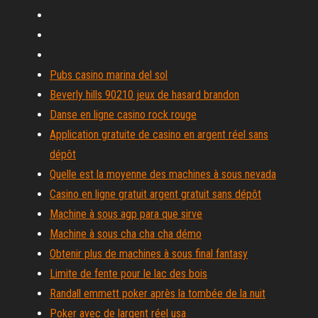
Pubs casino marina del sol
Beverly hills 90210 jeux de hasard brandon
Danse en ligne casino rock rouge
Application gratuite de casino en argent réel sans
dépôt
Quelle est la moyenne des machines à sous nevada
Casino en ligne gratuit argent gratuit sans dépôt
Machine à sous agp para que sirve
Machine à sous cha cha cha démo
Obtenir plus de machines à sous final fantasy
Limite de fente pour le lac des bois
Randall emmett poker après la tombée de la nuit
Poker avec de largent réel usa