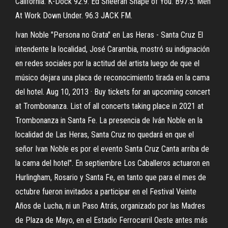
California. K-Dock 92.9. Ed Sheeran Shape of You. B97.5. Men
At Work Down Under. 96.3 JACK FM.
Ivan Noble "Persona no Grata" en Las Heras - Santa Cruz El
intendente la localidad, José Carambia, mostró su indignación
en redes sociales por la actitud del artista luego de que el
músico dejara una placa de reconocimiento tirada en la cama
del hotel. Aug 10, 2013 · Buy tickets for an upcoming concert
at Trombonanza. List of all concerts taking place in 2021 at
Trombonanza in Santa Fe. La presencia de Iván Noble en la
localidad de Las Heras, Santa Cruz no quedará en que el
señor Ivan Noble es por el evento Santa Cruz Canta arriba de
la cama del hotel". En septiembre Los Caballeros actuaron en
Hurlingham, Rosario y Santa Fe, en tanto que para el mes de
octubre fueron invitados a participar en el Festival Veinte
Años de Lucha, ni un Paso Atrás, organizado por las Madres
de Plaza de Mayo, en el Estadio Ferrocarril Oeste antes más