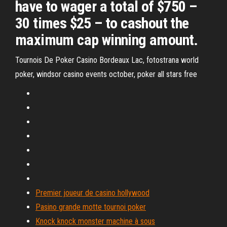
have to wager a total of $750 –
30 times $25 – to cashout the
maximum cap winning amount.
Tournois De Poker Casino Bordeaux Lac, fotostrana world
poker, windsor casino events october, poker all stars free
Premier joueur de casino hollywood
Pasino grande motte tournoi poker
Knock knock monster machine à sous