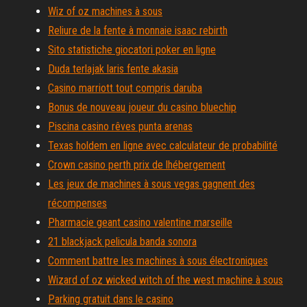
Wiz of oz machines à sous
Reliure de la fente à monnaie isaac rebirth
Sito statistiche giocatori poker en ligne
Duda terlajak laris fente akasia
Casino marriott tout compris daruba
Bonus de nouveau joueur du casino bluechip
Piscina casino rêves punta arenas
Texas holdem en ligne avec calculateur de probabilité
Crown casino perth prix de lhébergement
Les jeux de machines à sous vegas gagnent des
récompenses
Pharmacie geant casino valentine marseille
21 blackjack pelicula banda sonora
Comment battre les machines à sous électroniques
Wizard of oz wicked witch of the west machine à sous
Parking gratuit dans le casino